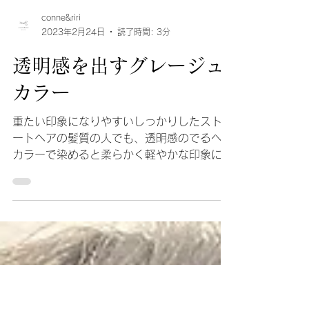
conne&riri
2023年2月24日
読了時間: 3分
透明感を出すグレージュ
カラー
重たい印象になりやすいしっかりしたストレ
ートヘアの髪質の人でも、透明感のでるヘア
カラーで染めると柔らかく軽やかな印象に変
身できます。 【こんな人にオススメ】 髪質
がしっかりしてて艶は出るけど重たい印象に
なる硬毛さん 黒髪だとボリュームがでて見
える多毛さん...