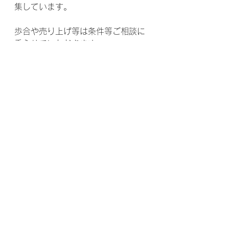
集しています。
歩合や売り上げ等は条件等ご相談に
乗らせていただきます。
特に、千葉県周辺で美容師をされて
いるフリーランスの方の募集をさせ
ていただきます。
都賀、四街道あたりで活動をされて
いる方は是非一度ご連絡ください。
＿＿＿＿＿＿＿＿＿＿＿＿＿＿＿＿
＿＿＿＿＿＿＿＿＿＿＿＿＿＿＿＿
＿＿＿＿＿＿＿＿＿＿＿＿＿＿＿＿
＿＿＿＿＿＿＿＿＿＿＿＿＿＿＿＿
＿＿＿＿＿＿＿＿＿＿＿＿＿＿＿＿