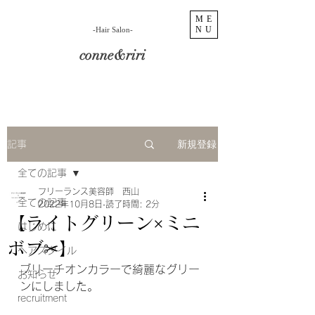
ME
NU
​-Hair Salon-
conne&riri
新規登録
記事
全ての記事
フリーランス美容師 西山
全ての記事
2022年10月8日
読了時間: 2分
【ライトグリーン×ミニ
はじめに
ボブ✂︎】
ヘアスタイル
ブリーチオンカラーで綺麗なグリー
お知らせ
ンにしました。
recruitment