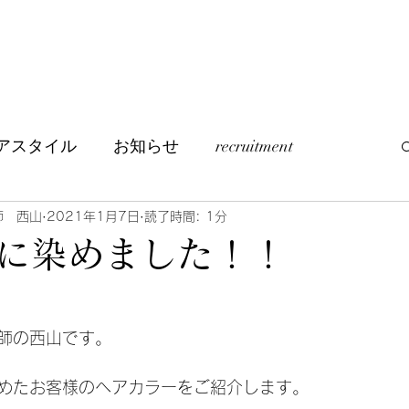
アスタイル
お知らせ
recruitment
つぶやき
訪問美容について
師 西山
2021年1月7日
読了時間: 1分
に染めました！！
師の西山です。
めたお客様のヘアカラーをご紹介します。