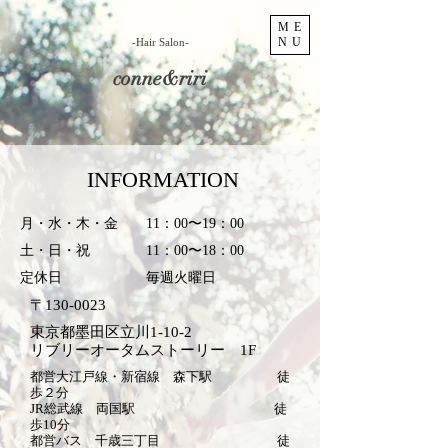
ME
NU
​-Hair Salon-
conne&riri
INFORMATION
月・水・木・金 11：00〜19：00
土・日・祝 11：00〜18：00
定休日 毎週火曜日
〒130-0023
東京都墨田区立川1-10-2
リブリーオータムストーリー 1F
都営大江戸線・新宿線 森下駅 徒
歩２分
JR総武線 両国駅
徒
歩10分
​都営バス 千歳三丁目 徒