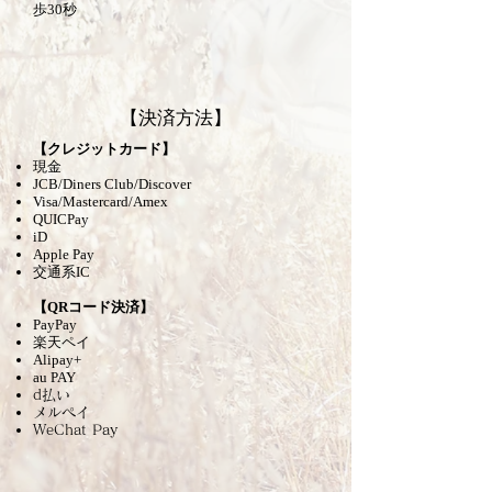
歩30秒
​【決済方法】
【クレジットカード】
現金
JCB/Diners Club/Discover
​Visa/Mastercard/Amex
QUICPay
iD
Apple Pay
​交通系IC
【QRコード決済】
PayPay
楽天ペイ
Alipay+
au PAY
d払い
メルペイ
WeChat Pay