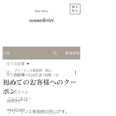
ME
NU
​-Hair Salon-
conne&riri
新規登録
記事
全ての記事
フリーランス美容師 西山
全ての記事
2021年1月29日
読了時間: 1分
初めてのお客様へのクー
はじめに
ポン
ヘアスタイル
こんにちは！
お知らせ
recruitment
フリーランス美容師の西山です。