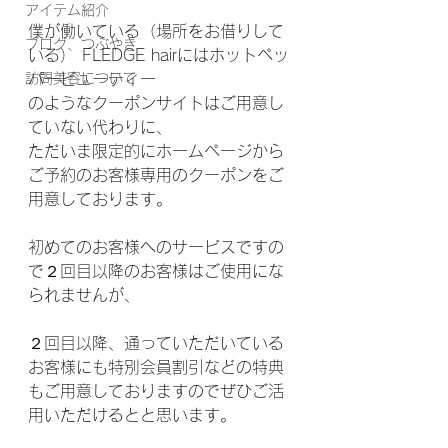
アイテム紹介
僕が働いている（場所をお借りして
ブログ、つぶやき
いる） FLEDGE hairにはホットペッ
訪問美容について
パービューティー
のようなクーポンサイトはご用意し
ていない代わりに、
ただいま限定的にホームページから
ご予約のお客様専用のクーポンをご
用意しております。
初めてのお客様へのサービスですの
で２回目以降のお客様はご使用にな
られませんが、
２回目以降、通っていただいている
お客様にも特別会員割引などの特典
もご用意しておりますのでぜひご活
用いただけるとと思います。