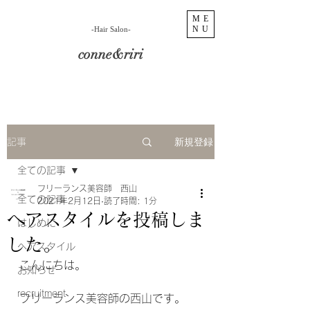
ME
NU
​-Hair Salon-
conne&riri
新規登録
記事
全ての記事
フリーランス美容師 西山
全ての記事
2021年2月12日
読了時間: 1分
ヘアスタイルを投稿しま
はじめに
した。
ヘアスタイル
こんにちは。
お知らせ
recruitment
フリーランス美容師の西山です。