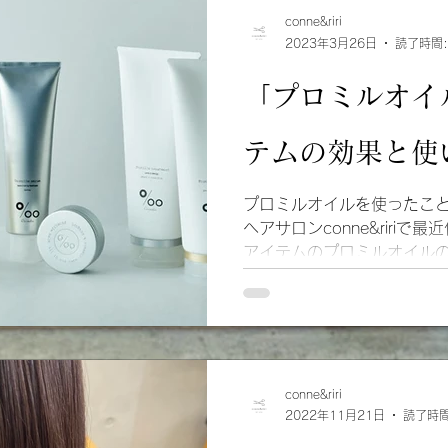
conne&riri
2023年3月26日
読了時間:
「プロミルオイ
テムの効果と使
プロミルオイルを使ったこ
ヘアサロンconne&riri
アイテムのプロミルオイル
注意点などを記述した記事
ケア商品などをお探しの方
conne&riri
2022年11月21日
読了時間