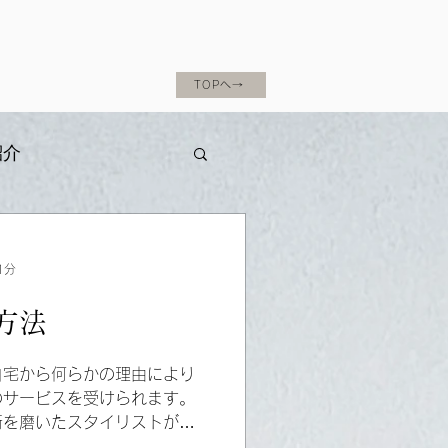
TOPへ→
紹介
1分
方法
自宅から何らかの理由により
のサービスを受けられます。
術を磨いたスタイリストが伺
。本記事では予約の方法など