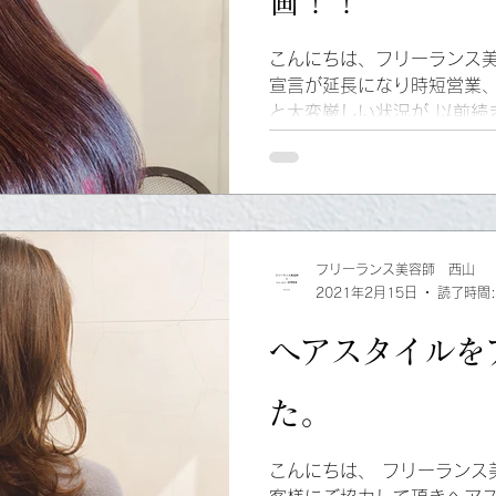
画！！
こんにちは、フリーランス美
宣言が延長になり時短営業
と大変厳しい状況が 以前続
ごしでしょうか？？ 頑張っ
いう感じですねー...
フリーランス美容師 西山
2021年2月15日
読了時間:
ヘアスタイルを
た。
こんにちは、 フリーランス