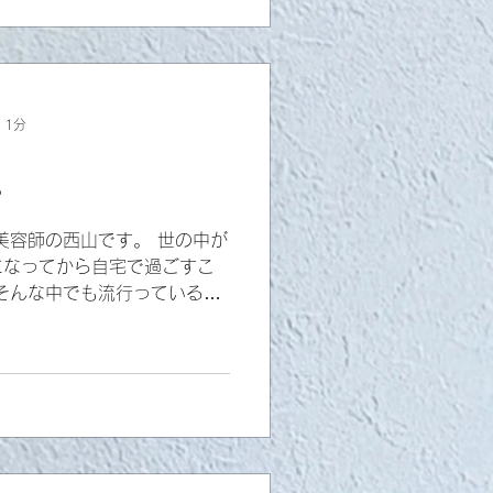
 1分
。
美容師の西山です。 世の中が
になってから自宅で過ごすこ
そんな中でも流行っている日
【呪術廻戦】そして近々あの
新劇場版が公開を控えており