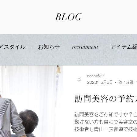
BLOG
アスタイル
お知らせ
recruitment
アイテム
美容について
conne&riri
2023年5月6日
読了時間: 
訪問美容の予約
訪問美容をご存知ですか？
動けない方も自宅で美容室
技術者も青山・表参道で技
いますのでご安心ください