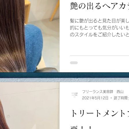
艶の出るヘアカ
髪に艶が出ると見た目が美
的にもとっても気分がいいも
のスタイルをご紹介したいと
ラウンカラーを明るくなり
メントと配合しながら塗布しま
フリーランス美容師 西山
2021年5月12日
読了時間:
トリートメント