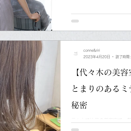
を記載していますが、まずは
からお問い合わせください
conne&riri
2023年4月20日
読了時間:
【代々木の美容
とまりのあるミ
秘密
代々木で注目の美容室で、
ィアムヘアの秘密について