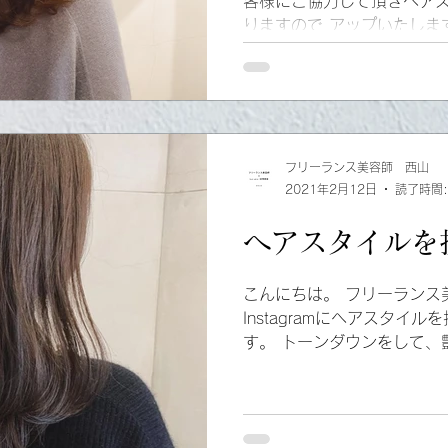
客様にご協力して頂きヘア
りますので アップいたしま
いブラウンカラーにレイヤ
で 動きを出しやすいヘアスタ
フリーランス美容師 西山
2021年2月12日
読了時間:
ヘアスタイルを
こんにちは。 フリーランス
Instagramにヘアスタイ
す。 トーンダウンをして、
しました。 髪に赤味やオレ
スメのカラーになります。..