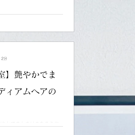
お気軽に公式のLINE＠の方
。
 2分
室】艶やかでま
ディアムヘアの
艶やかでまとまりのあるミデ
ご紹介します。ヘアカットの