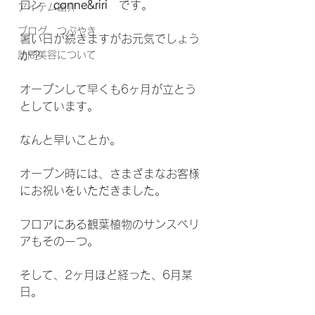
ロン　
conne&riri
　です。
アイテム紹介
ブログ、つぶやき
暑い日が続きますがお元気でしょう
訪問美容について
か？
オープンして早くも6ヶ月が立とう
としています。
なんと早いことか。
オープン時には、さまざまなお客様
にお祝いをいただきました。
フロアにある観葉植物のサンスベリ
アもその一つ。
そして、2ヶ月ほど経った、6月某
日。