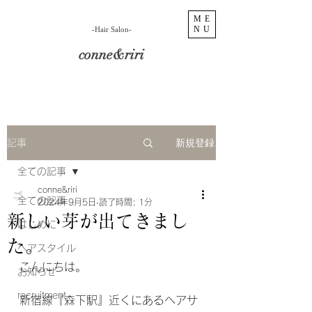
ME
NU
​-Hair Salon-
conne&riri
新規登録
記事
全ての記事
conne&riri
全ての記事
2024年9月5日
読了時間: 1分
新しい芽が出てきまし
はじめに
た。
ヘアスタイル
こんにちは。
お知らせ
recruitment
新宿線『森下駅』近くにあるヘアサ