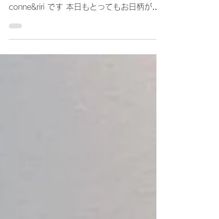
こんにちは。 新宿線 『森下』駅A5出口か
ら徒歩2分の場所にあるヘアサロン
conne&riri です 本日もとってもお日柄が良
く（暑すぎますが、、、）いいお天気になり
ましたね。 暑いせいもあり、最近短く髪切
り、スタイルをコンパクトにカットするお客
様が多い...