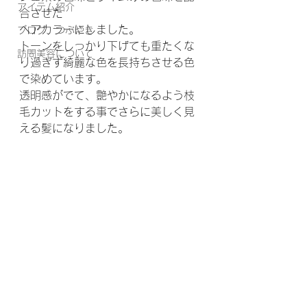
アイテム紹介
合させた
ヘアカラーにしました。
ブログ、つぶやき
トーンをしっかり下げても重たくな
訪問美容について
り過ぎず綺麗な色を長持ちさせる色
で染めています。
透明感がでて、艶やかになるよう枝
毛カットをする事でさらに美しく見
える髪になりました。