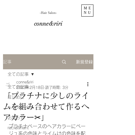
ME
NU
​-Hair Salon-
conne&riri
新規登録
記事
全ての記事
conne&riri
全ての記事
2023年2月18日
読了時間: 3分
「プラチナに少しのライ
はじめに
ムを組み合わせて作るヘ
ヘアスタイル
アカラー✂︎」
お知らせ
プラチナベースのヘアカラーにベー
recruitment
ジュ系の色味とライムけの色味を配