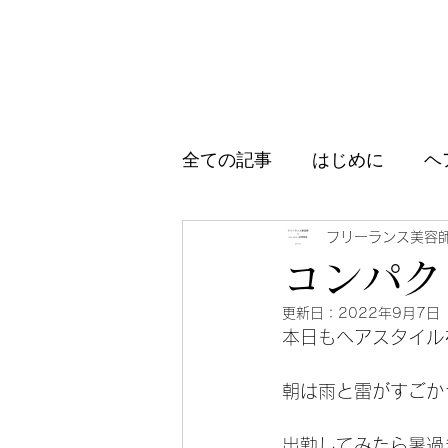
全ての記事
はじめに
ヘ
アイテム紹介
ブログ、
フリーランス美容
コンパク
更新日：
2022年9月7日
本日もヘアスタイル
朝は雨と雷がすごか
出勤してみたら暑過