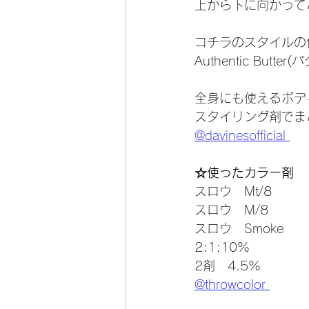
上から下に向かって
コチラのスタイルの仕
Authentic But
全身にも使えるボデ
スタイリング剤でま
@davinesofficial 
☆使ったカラー剤
スロウ　Mt/8
スロウ　M/8
スロウ　Smoke
2:1:10% 
2剤　4.5%
@throwcolor 