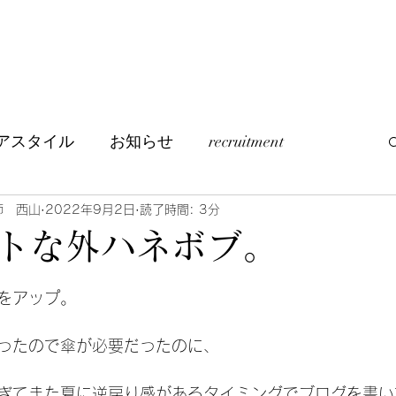
アスタイル
お知らせ
recruitment
つぶやき
訪問美容について
師 西山
2022年9月2日
読了時間: 3分
トな外ハネボブ。
をアップ。
ったので傘が必要だったのに、
ぎてまた夏に逆戻り感があるタイミングでブログを書い