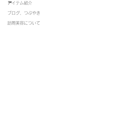
✂︎
アイテム紹介
ブログ、つぶやき
訪問美容について