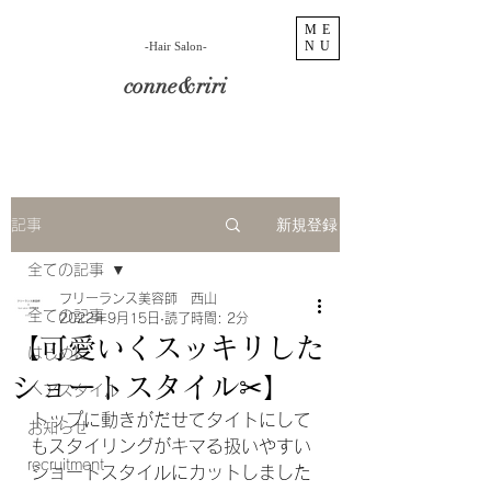
ME
NU
​-Hair Salon-
conne&riri
新規登録
記事
全ての記事
フリーランス美容師 西山
全ての記事
2022年9月15日
読了時間: 2分
【可愛いくスッキリした
はじめに
ショートスタイル✂︎】
ヘアスタイル
トップに動きがだせてタイトにして
お知らせ
もスタイリングがキマる扱いやすい
recruitment
ショートスタイルにカットしました