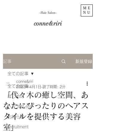
ME
NU
​-Hair Salon-
conne&riri
新規登録
記事
全ての記事
conne&riri
全ての記事
2023年4月1日
読了時間: 2分
「代々木の癒し空間、あ
はじめに
なたにぴったりのヘアス
ヘアスタイル
タイルを提供する美容
お知らせ
室」
recruitment