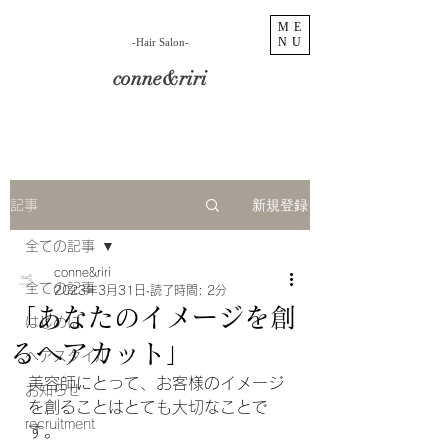
ME
NU
​-Hair Salon-
conne&riri
新規登録
記事
全ての記事
conne&riri
全ての記事
2023年3月31日
読了時間: 2分
「あなたのイメージを創
はじめに
るヘアカット」
ヘアスタイル
美容師にとって、お客様のイメージ
お知らせ
を創ることはとても大切なことで
recruitment
す。