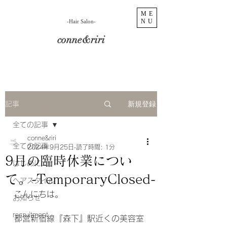
ME
NU
​-Hair Salon-
conne&riri
新規登録
記事
全ての記事
conne&riri
全ての記事
2024年9月25日
読了時間: 1分
9月の臨時休業につい
はじめに
て。-TemporaryClosed-
ヘアスタイル
こんにちは。
お知らせ
recruitment
都営新宿線『森下』駅近くの美容室