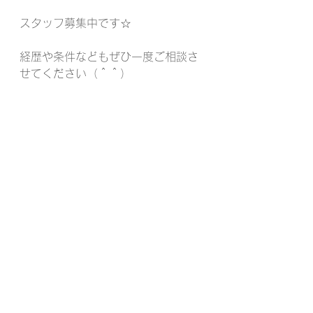
スタッフ募集中です☆
経歴や条件などもぜひ一度ご相談さ
せてください（＾＾）
conne.and.riri@gmail.com
美容室
パーソナルカラー
ヘアスタイル
ヘアサロン
ショートカット
conne&riri
美容院
森下
ショートボブ
墨田区立川
艶髪
ミディアムヘア
イメージチェンジ
求人募集
透明感カラー
菊川
墨田区
エアカタログ
白髪染め