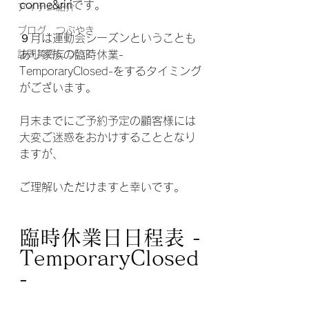
conne&riri
です。
アイテム紹介
ブログ、つぶやき
９月は運動会シーズンということも
訪問美容について
あり家族の臨時休業-
TemporaryClosed-をするタイミング
がございます。
月末までにご予約予定の顧客様には
大変ご迷惑をおかけすることとなり
ますが、
ご理解いただけますと幸いです。
臨時休業日日程表 -
TemporaryClosed
-