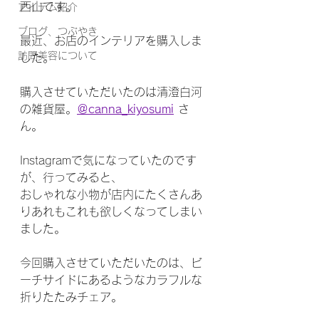
西山です。
アイテム紹介
ブログ、つぶやき
最近、お店のインテリアを購入しま
訪問美容について
した。
購入させていただいたのは清澄白河
の雑貨屋。
＠canna_kiyosumi
さ
ん。
Instagramで気になっていたのです
が、行ってみると、
おしゃれな小物が店内にたくさんあ
りあれもこれも欲しくなってしまい
ました。
今回購入させていただいたのは、ビ
ーチサイドにあるようなカラフルな
折りたたみチェア。