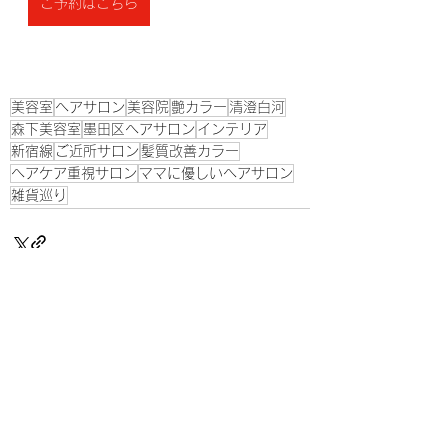
ご予約はこちら
美容室
ヘアサロン
美容院
艶カラー
清澄白河
森下美容室
墨田区ヘアサロン
インテリア
新宿線
ご近所サロン
髪質改善カラー
ヘアケア重視サロン
ママに優しいヘアサロン
雑貨巡り
すべて表示
最新記事