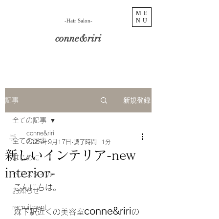
ME
NU
​-Hair Salon-
conne&riri
新規登録
記事
全ての記事
conne&riri
全ての記事
2025年9月17日
読了時間: 1分
新しいインテリア-new
はじめに
interior-
ヘアスタイル
こんにちは。
お知らせ
recruitment
conne&riri
森下駅近くの美容室
の