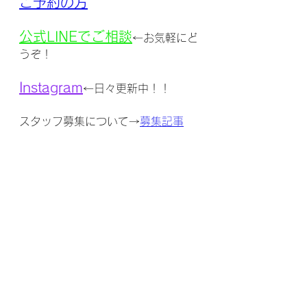
ご予約の方
公式LINEでご相談
←お気軽にど
うぞ！
Instagra
m
←日々更新中！！
スタッフ募集について→
募集記事
美容室
パーソナルカラー
ヘアサロン
conne&riri
ショートヘア
森下
墨田区立川
艶髪
ボブヘア
透明感カラー
夏休み
駅近美容室
ヘイリーボブ
タッセルボブ
お知らせ