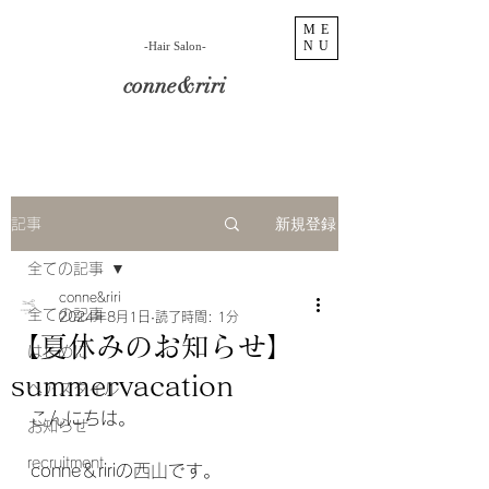
ME
NU
​-Hair Salon-
conne&riri
新規登録
記事
全ての記事
conne&riri
全ての記事
2024年8月1日
読了時間: 1分
【夏休みのお知らせ】
はじめに
summervacation
ヘアスタイル
こんにちは。
お知らせ
recruitment
conne＆ririの西山です。