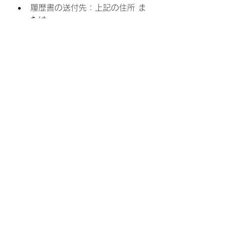
履歴書の送付先：上記の住所 ま
たは
conne
.and.riri@gmail.com
ま
で
必要書類
：
（履歴書、職務経歴
書、ポートフォリオなど）
3.2 選考プロセス
対面にて面談（オンライン面談
は行なっておりません）
まとめ
conne&ririではお互いの生活を尊重
しつつ楽しく働ける方を募集してい
ます。