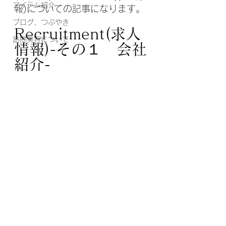
アイテム紹介
報)についての記事になります。
ブログ、つぶやき
Recruitment(求人
訪問美容について
情報)-その１　会社
紹介-