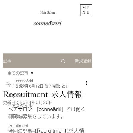
ME
NU
​-Hair Salon-
conne&riri
新規登録
記事
全ての記事
conne&riri
全ての記事
2024年6月12日
読了時間: 2分
Recruitment-求人情報-
はじめに
更新日：
2024年6月26日
ヘアスタイル
ヘアサロン 『conne&riri
』では働く
お知らせ
仲間を募集をしています。
recruitment
Recruitment(求人情
今回の記事は