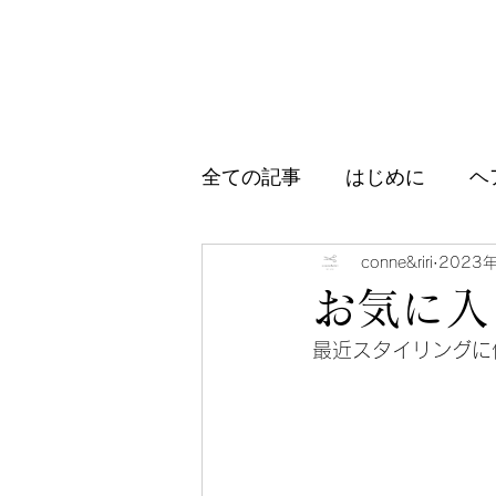
全ての記事
はじめに
ヘ
アイテム紹介
ブログ、
conne&riri
2023
お気に入
最近スタイリングに