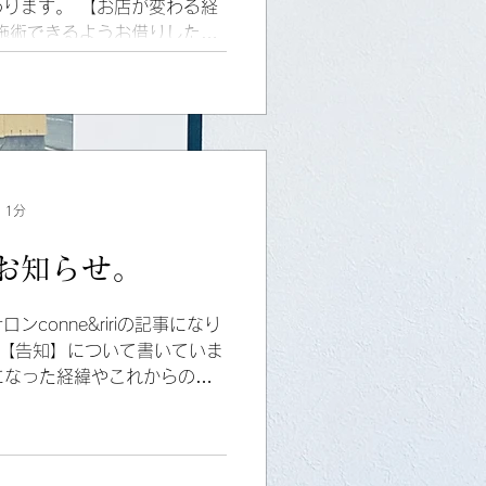
ります。 【お店が変わる経
施術できるようお借りした場
】の一画をお借りして施術するこ
で緑と光が調和する...
 1分
お知らせ。
conne&ririの記事になり
の【告知】について書いていま
になった経緯やこれからのご
ますのでご利用のお客様はぜ