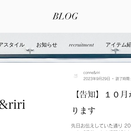
BLOG
アスタイル
お知らせ
recruitment
アイテム
美容について
conne&riri
2023年9月29日
読了時間:
【告知】１０月
ります
先日お伝えしていた通り 20