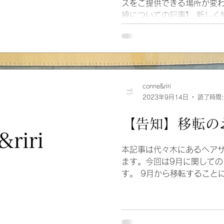
スをご提供できる場所が変わ
緯についての記事】 新しく
所は、 【baLon.新宿店
とになりました。 こんな感じ
conne&riri
2023年9月14日
読了時間:
【告知】移転の
本記事は代々木にあるヘアサロン
ます。今回は9月に関して
す。 9月から移転すること
予約方法などご紹介してい
ひご覧ください。