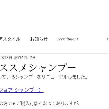
アスタイル
お知らせ
recruitment
つぶやき
訪問美容について
年9月3日
読了時間: 2分
ススメシャンプー
っているシャンプーをリニューアルしました。
ァリジョア シャンプー】
の方でもご購入可能となっておりますが、