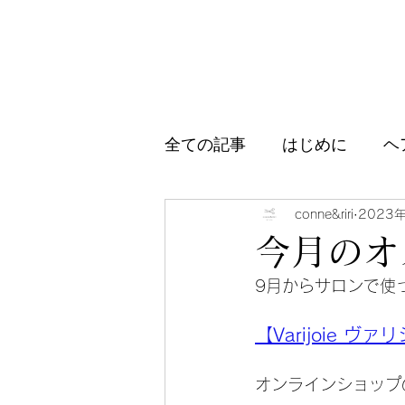
全ての記事
はじめに
ヘ
アイテム紹介
ブログ、
conne&riri
2023
今月のオ
9月からサロンで使
【Varijoie ヴ
オンラインショップ