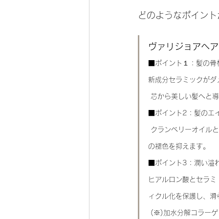
どのようなポイント
ヴァリジョアヘア
■ポイント１：髪の骨
新成分セラミックがダ
 芯から美しい髪へと
■ポイント2：髪のエ
 クランべリーオイルとグレープシードオイルの高い抗酸化作用により紫外線ダメージによるパサつきやカラー
の褪色を抑えます。
■ポイント3：潤い溢
ヒアルロン酸とセラミ
ィクル化を保護し、滑
 (※)加水分解コラー