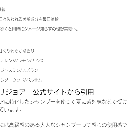
継続
日々失われる美髪成分を毎日補給。
と導くと同時にダメージ知らずの理想美髪へ。
甘くやわらかな香り
オレンジ/レモン/カシス
/ジャスミン/スズラン
/シダーウッド/バルサム
e ヴァリジョア　公式サイトから引用
アに特化したシャンプーを使って夏に紫外線などで受け
ています。
には高級感のある大人なシャンプーって感じの使用感で