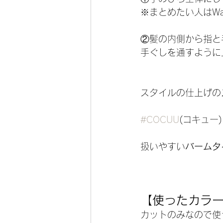
※まとめたい人はW
②髪の内側から指と
手ぐしを通すように
スタイルの仕上げの
#COCUU
(コキュー)
扱いやすい
バームタ
【使ったカラ
カットのみなので使