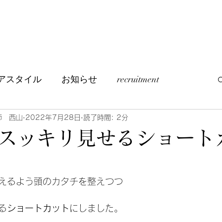
アスタイル
お知らせ
recruitment
つぶやき
訪問美容について
師 西山
2022年7月28日
読了時間: 2分
スッキリ見せるショート
えるよう頭のカタチを整えつつ
る
ショートカット
にしました。