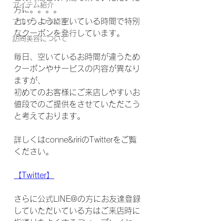
アイテム紹介
方に。。。。
というように空いている時間で特別
ブログ、つぶやき
なクーポンを発行しています。
訪問美容について
毎日、空いているお時間が違うため
クーポンやサービスの内容が異なり
ますが、
初めてのお客様にご来店しやすいお
値段でのご提供をさせていただこう
と考えております。
詳しくはconne&ririのTwitterをご覧
ください。
【Twitter】
さらに公式LINE@の方にお友達登録
していただいている方はご来店時に