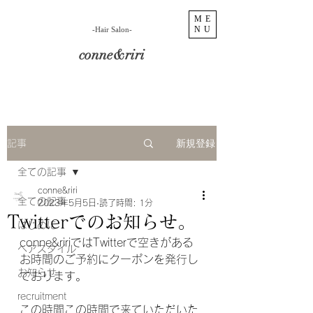
ME
NU
​-Hair Salon-
conne&riri
新規登録
記事
全ての記事
conne&riri
全ての記事
2023年5月5日
読了時間: 1分
Twitterでのお知らせ。
はじめに
conne&ririではTwitterで空きがある
ヘアスタイル
お時間のご予約にクーポンを発行し
お知らせ
ております。
recruitment
この時間この時間で来ていただいた