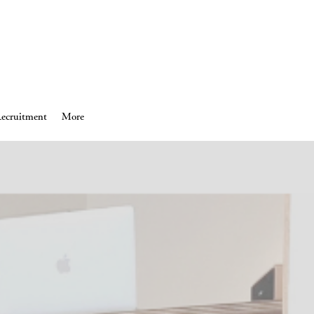
ecruitment
More