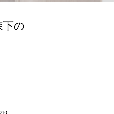
森下の
プト】