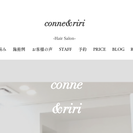
conne&riri
​-Hair Salon-
悩み
施術例
お客様の声
STAFF
予約
PRICE
BLOG
R
conne
&riri