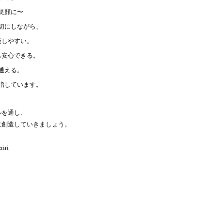
笑顔に〜
切にしながら、​
談しやすい。
も安心できる。
通える。
指しています。
ルを通し、
に創造していきましょう。
riri