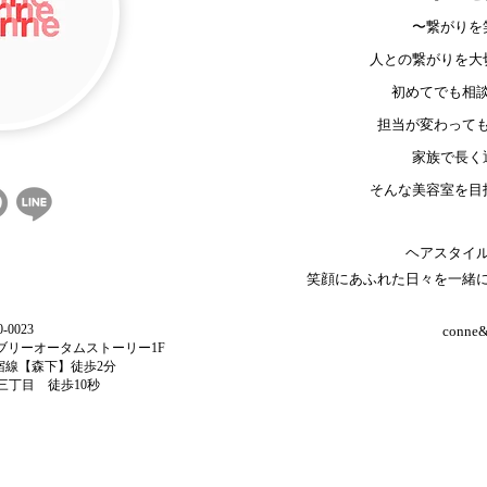
〜繋がりを
人との繋がりを大
初めてでも相
担当が変わって
家族で長く
そんな美容室を目
ヘアスタイ
笑顔にあふれた日々を一緒
-0023
conne&
 リブリーオータムストーリー1F
宿線【森下】徒歩2分
三丁目 徒歩10秒