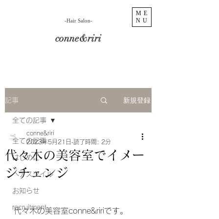
ME
NU
​-Hair Salon-
conne&riri
新規登録
記事
全ての記事
conne&riri
全ての記事
2023年5月21日
読了時間: 2分
代々木の美容室でイメー
はじめに
ジチェンジ
ヘアスタイル
お知らせ
recruitment
代々木の美容室conne&ririです。