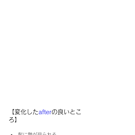
【変化した
after
の良いとこ
ろ】
髪に艶が見られる。