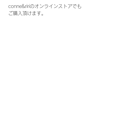
conne&ririのオンラインストアでも
ご購入頂けます。
【オンラインストア】
【まとめ】
今回は透明感の出るグレーベージュ
カラーを施し、パサつきをとったヘ
アカラー&スタイルにしました。
同じようなヘアカラーになさりたい
方はいつでもご相談下さい
お問い合わせはこちらからお気軽に