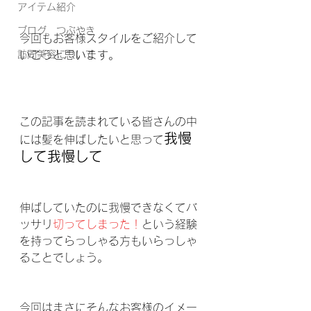
アイテム紹介
ブログ、つぶやき
今回もお客様スタイルをご紹介して
訪問美容について
いこうと思います。
この記事を読まれている皆さんの中
我慢
には髪を伸ばしたいと思って
して我慢して
伸ばしていたのに我慢できなくてバ
ッサリ
切ってしまった！
という経験
を持ってらっしゃる方もいらっしゃ
ることでしょう。
今回はまさにそんなお客様のイメー