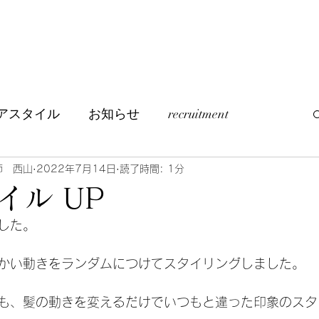
アスタイル
お知らせ
recruitment
つぶやき
訪問美容について
師 西山
2022年7月14日
読了時間: 1分
イル UP
した。
かい動きをランダムにつけてスタイリングしました。
も、髪の動きを変えるだけでいつもと違った印象のスタ