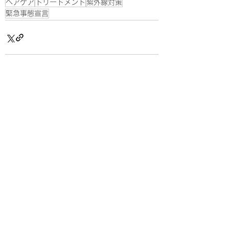
ヘアケア
トリートメント
紫外線対策
緊急事態宣言
すべて表示
最新記事