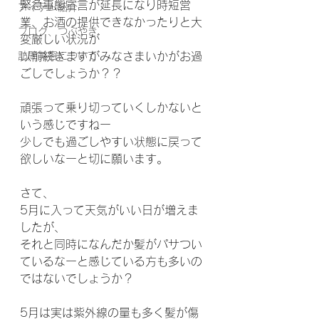
緊急事態宣言が延長になり時短営
アイテム紹介
業、お酒の提供できなかったりと大
ブログ、つぶやき
変厳しい状況が
訪問美容について
以前続きますがみなさまいかがお過
ごしでしょうか？？
頑張って乗り切っていくしかないと
いう感じですねー
少しでも過ごしやすい状態に戻って
欲しいなーと切に願います。
さて、
5月に入って天気がいい日が増えま
したが、
それと同時になんだか髪がパサつい
ているなーと感じている方も多いの
ではないでしょうか？
5月は実は紫外線の量も多く髪が傷