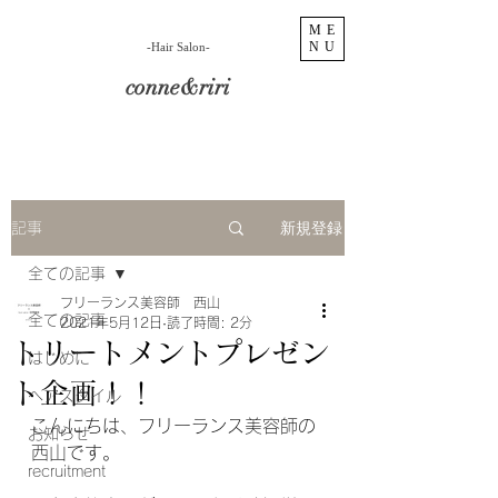
ME
NU
​-Hair Salon-
conne&riri
新規登録
記事
全ての記事
フリーランス美容師 西山
全ての記事
2021年5月12日
読了時間: 2分
トリートメントプレゼン
はじめに
ト企画！！
ヘアスタイル
こんにちは、フリーランス美容師の
お知らせ
西山です。
recruitment