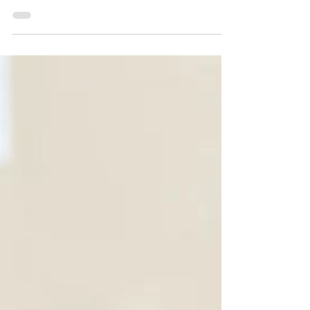
conne&riri(コニーアンドリリー）です。 お
店は森下駅A5出口を出て清澄通りを両国方
面に2分ほど歩くと右手に見えてきます。
お近くの方はぜひ遊びに来てください（＾
＾） 日々の生活で 「もっとお得にキレイを
手に入れたい！ 」...